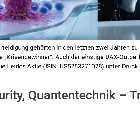
rteidigung gehörten in den letzten zwei Jahren z
e „Krisengewinner“. Auch der einstige DAX-Outper
die Leidos Aktie (ISIN: US5253271028) unter Druck
rity, Quantentechnik – 
?